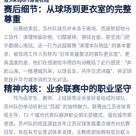
育,mksport体育在线
赛后细节：从球场到更衣室的完整
尊重
比赛结束后，苏州队球员并未急于离场，而是默契地分
工协作：清理地面杂物、归整座椅、擦拭台面，甚至连门把
手都细心擦拭。这一行为远超联赛 “清理本队物品” 的基本要
求，被现场工作人员称为 “近年来最整洁的客队更衣室”。更
具温度的是，他们在感谢信中用四句诗概括了此行感受：“奔
赴山海，一睹港城风采；以球会友，共序交流诗篇”，将足球
竞技升华为城市间的文化对话。
精神内核：业余联赛中的职业坚守
作为由学生、教师、上班族等业余爱好者组成的球队，
苏州队的举动折射出 “苏超” 的独特魅力。联赛由江苏省体育
局主导，13 个城市代表队摒弃职业俱乐部模式，强化城市荣
誉感。苏州队的班底源自去年江苏足球发展重点城市对抗赛
冠军，背后有专业青训体系支撑，主教练郭旭拥有亚足联 A