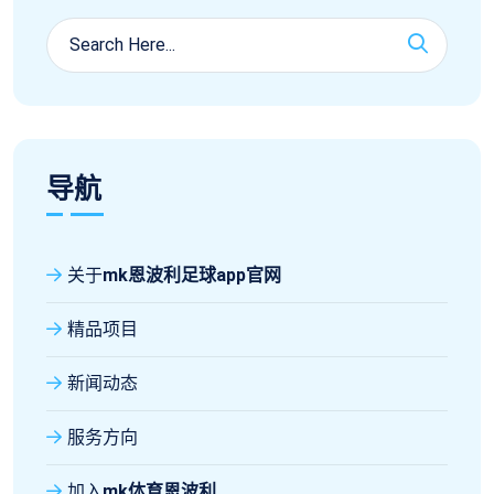
导航
关于
mk恩波利足球app官网
精品项目
新闻动态
服务方向
加入
mk体育恩波利