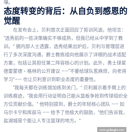
壤。
态度转变的背后：从自负到感恩的
觉醒
在发布会上，贝利首次正面回应了拒训风波。他坦言：
“选秀前的一些决策确实不够成熟，但我已经从中学到了教
训。” 据内部人士透露，选秀结果出炉后，贝利与管理层进
行了多次深度沟通，爵士教练组向他展示了详细的战术适配
方案，包括让其担任第二阵容核心的计划。此外，勇士球星
德雷蒙德・格林的公开建议 ——“不要给球队惹麻烦，向老将
学习”—— 也让贝利意识到职业态度的重要性。
“我每天都在训练馆加练到关门，” 贝利展示着手臂上的
训练痕迹，“我会用行动证明自己能从篮板争抢到传球组织全
方位贡献价值。” 他特别提到，爵士的年轻核心团队 —— 如
马尔卡宁和库兹马 —— 给予了他极大的鼓励，“他们告诉我，
盐湖城是个能让人专注篮球的地方。”