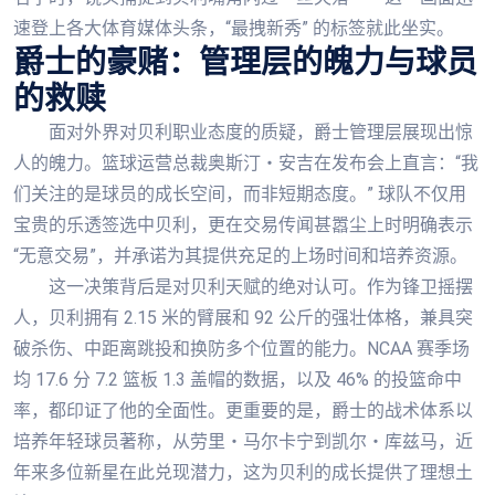
速登上各大体育媒体头条，“最拽新秀” 的标签就此坐实。
爵士的豪赌：管理层的魄力与球员
的救赎
面对外界对贝利职业态度的质疑，爵士管理层展现出惊
人的魄力。篮球运营总裁奥斯汀・安吉在发布会上直言：“我
们关注的是球员的成长空间，而非短期态度。” 球队不仅用
宝贵的乐透签选中贝利，更在交易传闻甚嚣尘上时明确表示
“无意交易”，并承诺为其提供充足的上场时间和培养资源。
这一决策背后是对贝利天赋的绝对认可。作为锋卫摇摆
人，贝利拥有 2.15 米的臂展和 92 公斤的强壮体格，兼具突
破杀伤、中距离跳投和换防多个位置的能力。NCAA 赛季场
均 17.6 分 7.2 篮板 1.3 盖帽的数据，以及 46% 的投篮命中
率，都印证了他的全面性。更重要的是，爵士的战术体系以
培养年轻球员著称，从劳里・马尔卡宁到凯尔・库兹马，近
年来多位新星在此兑现潜力，这为贝利的成长提供了理想土