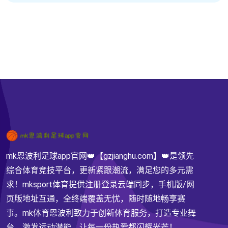
mk恩波利足球app官网👑【gzjianghu.com】👑是领先
综合体育竞技平台，更新紧跟潮流，满足您的多元需
求！mksport体育提供注册登录云端同步，手机版/网
页版地址互通，全终端覆盖无忧，随时随地畅享赛
事。mk体育恩波利致力于创新体育服务，打造专业舞
台，激发运动潜能，让每一份热爱都闪耀光芒！