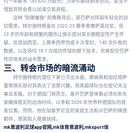
付一年薪水（约 630 万欧元）为条件解除剩余合同，甚至不
惜放弃转会费以加速交易进程。
这种 “软硬兼施” 的策略背后，是巴萨对阵容年轻化的迫
切需求。特尔施特根虽在 2022-23 赛季荣膺萨莫拉奖，但
33 岁的年龄和频繁的膝伤让俱乐部对其长期稳定性产生怀
疑。反观加西亚，上赛季西甲完成 8 次零封、145 次扑救的
数据，以及场均 18.7 次成功传球的脚下技术，完美契合巴萨
传控体系的战术需求。
三、转会市场的暗流涌动
特尔施特根的潜在下家已浮出水面。摩纳哥和加拉塔萨
雷等俱乐部对其表达了浓厚兴趣，而英超球队也在密切关注
事态发展。对于德国门将而言，离开巴萨意味着必须在新东
家确保稳定的出场时间，以争取 2026 年世界杯德国队的首
发位置。然而，他在加泰罗尼亚的家庭生活和对巴萨的情感
羁绊，使其陷入艰难抉择。
mk恩波利足球app官网,mk体育恩波利,mksport体