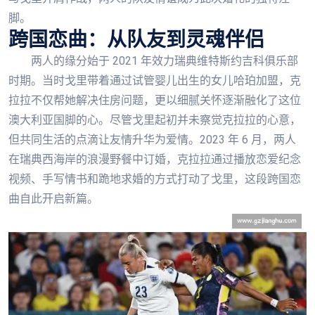
脚。
跨国恋曲：从队友到灵魂伴侣
两人的缘分始于 2021 年效力瑞典维特斯约吉科俱乐部
时期。当时戈里带着通过试管婴儿出生的女儿哈珀加盟，克
拉拉不仅帮她解决住房问题，更以细腻关怀逐渐融化了这位
澳大利亚国脚的心。尽管戈里起初并未察觉克拉拉的心意，
但共同生活的点滴让友情升华为爱情。2023 年 6 月，两人
在瑞典西海岸的浪漫野餐中订婚，克拉拉通过播放恋爱纪念
视频、手写情书和跪地求婚的方式打动了戈里，这段跨国恋
曲自此开启新篇。